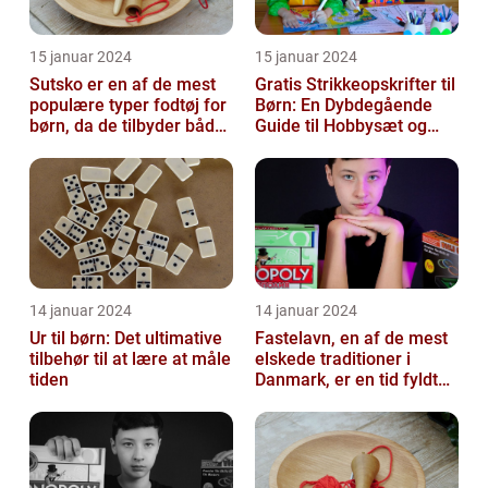
15 januar 2024
15 januar 2024
Sutsko er en af de mest
Gratis Strikkeopskrifter til
populære typer fodtøj for
Børn: En Dybdegående
børn, da de tilbyder både
Guide til Hobbysæt og
komfort og sikkerhed
DIY-Projektkøbere
14 januar 2024
14 januar 2024
Ur til børn: Det ultimative
Fastelavn, en af de mest
tilbehør til at lære at måle
elskede traditioner i
tiden
Danmark, er en tid fyldt
med glæde og
festligheder fo...