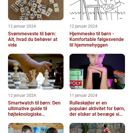
12 januar 2024
12 januar 2024
Svømmeveste til børn:
Hjemmesko til børn -
Alt, hvad du behøver at
Komfortable følgesvende
vide
til hjemmehyggen
12 januar 2024
11 januar 2024
Smartwatch til børn: Den
Rulleskøjter er en
ultimative guide til
populær aktivitet for børn,
højteknologiske
der elsker at bevæge sig
armbåndsure til de små
og have det sjovt