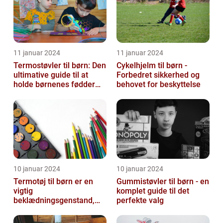
11 januar 2024
11 januar 2024
Termostøvler til børn: Den
Cykelhjelm til børn -
ultimative guide til at
Forbedret sikkerhed og
holde børnenes fødder
behovet for beskyttelse
varme og tørre
10 januar 2024
10 januar 2024
Termotøj til børn er en
Gummistøvler til børn - en
vigtig
komplet guide til det
beklædningsgenstand,
perfekte valg
der sikrer, at vores små
kommer igennem kolde