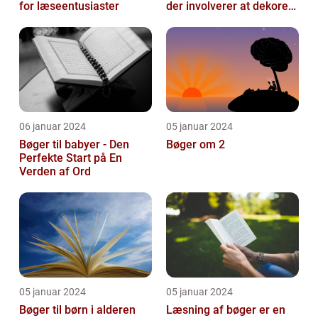
for læseentusiaster
der involverer at dekorere
og pynte bøger på
forskellige...
06 januar 2024
05 januar 2024
Bøger til babyer - Den
Bøger om 2
Perfekte Start på En
Verden af Ord
05 januar 2024
05 januar 2024
Bøger til børn i alderen
Læsning af bøger er en