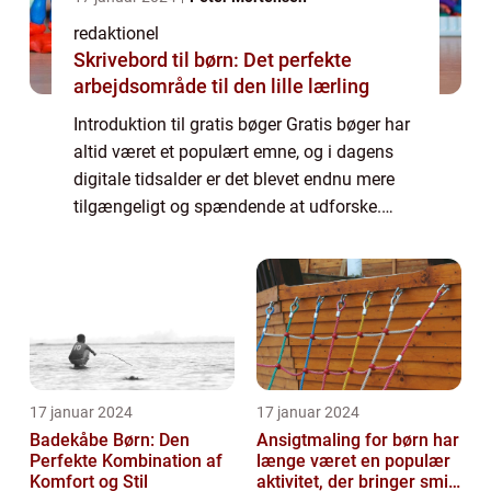
redaktionel
Skrivebord til børn: Det perfekte
arbejdsområde til den lille lærling
Introduktion til gratis bøger Gratis bøger har
altid været et populært emne, og i dagens
digitale tidsalder er det blevet endnu mere
tilgængeligt og spændende at udforske.
Uanset om du er en passioneret læser,
studerende eller simpelthen elsker at ud...
17 januar 2024
17 januar 2024
Badekåbe Børn: Den
Ansigtmaling for børn har
Perfekte Kombination af
længe været en populær
Komfort og Stil
aktivitet, der bringer smil