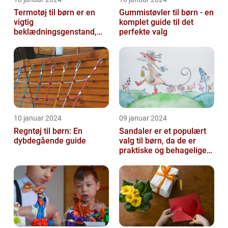
Termotøj til børn er en
Gummistøvler til børn - en
vigtig
komplet guide til det
beklædningsgenstand,
perfekte valg
der sikrer, at vores små
kommer igennem kolde
vi...
10 januar 2024
09 januar 2024
Regntøj til børn: En
Sandaler er et populært
dybdegående guide
valg til børn, da de er
praktiske og behagelige
at have på