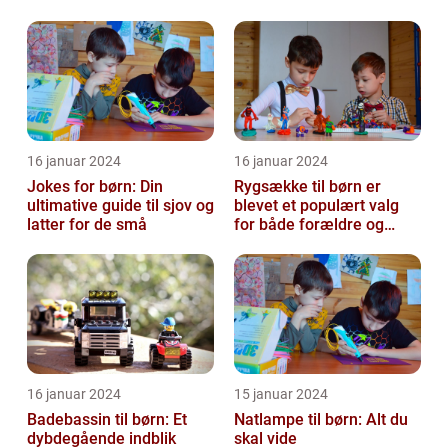
og glæde til enhver fes...
16 januar 2024
16 januar 2024
Jokes for børn: Din
Rygsække til børn er
ultimative guide til sjov og
blevet et populært valg
latter for de små
for både forældre og
børn, når det kommer til
transport...
16 januar 2024
15 januar 2024
Badebassin til børn: Et
Natlampe til børn: Alt du
dybdegående indblik
skal vide