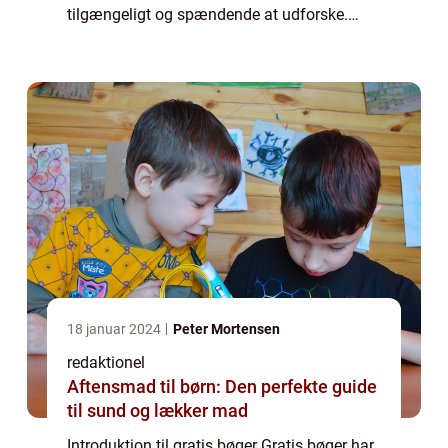
tilgængeligt og spændende at udforske.
Uanset om du er en passioneret læser,
studerende eller simpelthen elsker at ud...
18 januar 2024
Peter Mortensen
redaktionel
Aftensmad til børn: Den perfekte guide
til sund og lækker mad
Introduktion til gratis bøger Gratis bøger har