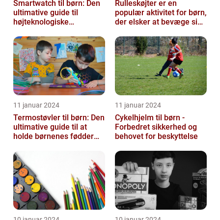
Smartwatch til børn: Den
Rulleskøjter er en
ultimative guide til
populær aktivitet for børn,
højteknologiske
der elsker at bevæge sig
armbåndsure til de små
og have det sjovt
11 januar 2024
11 januar 2024
Termostøvler til børn: Den
Cykelhjelm til børn -
ultimative guide til at
Forbedret sikkerhed og
holde børnenes fødder
behovet for beskyttelse
varme og tørre
10 januar 2024
10 januar 2024