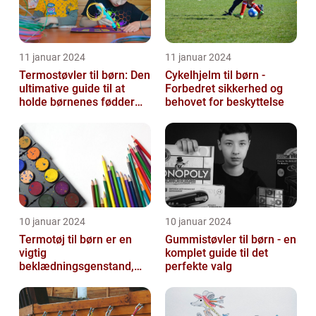
11 januar 2024
11 januar 2024
Termostøvler til børn: Den
Cykelhjelm til børn -
ultimative guide til at
Forbedret sikkerhed og
holde børnenes fødder
behovet for beskyttelse
varme og tørre
10 januar 2024
10 januar 2024
Termotøj til børn er en
Gummistøvler til børn - en
vigtig
komplet guide til det
beklædningsgenstand,
perfekte valg
der sikrer, at vores små
kommer igennem kolde
vi...