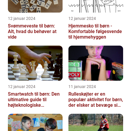
12 januar 2024
12 januar 2024
Svømmeveste til børn:
Hjemmesko til børn -
Alt, hvad du behøver at
Komfortable følgesvende
vide
til hjemmehyggen
12 januar 2024
11 januar 2024
Smartwatch til børn: Den
Rulleskøjter er en
ultimative guide til
populær aktivitet for børn,
højteknologiske
der elsker at bevæge sig
armbåndsure til de små
og have det sjovt