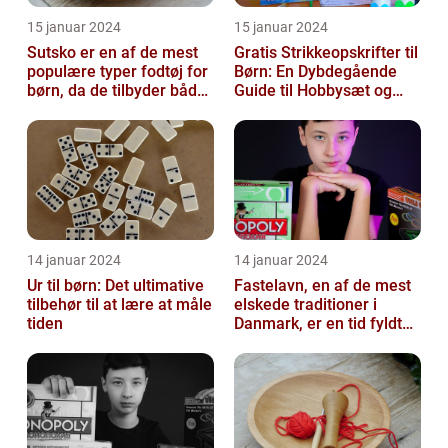
15 januar 2024
15 januar 2024
Sutsko er en af de mest
Gratis Strikkeopskrifter til
populære typer fodtøj for
Børn: En Dybdegående
børn, da de tilbyder både
Guide til Hobbysæt og
komfort og sikkerhed
DIY-Projektkøbere
14 januar 2024
14 januar 2024
Ur til børn: Det ultimative
Fastelavn, en af de mest
tilbehør til at lære at måle
elskede traditioner i
tiden
Danmark, er en tid fyldt
med glæde og
festligheder fo...