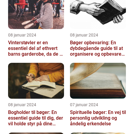
08 januar 2024
08 januar 2024
Vinterstøvler er en
Bøger opbevaring: En
essentiel del af ethvert
dybdegående guide til at
barns garderobe, da de er
organisere og opbevare
afgørende for at holde
dine bøger
deres ...
08 januar 2024
07 januar 2024
Bogholder til bøger: En
Spirituelle bøger: En vej til
essentiel guide til dig, der
personlig udvikling og
vil holde styr på dine
åndelig erkendelse
bøger