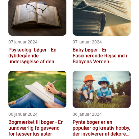
07 januar 2024
07 januar 2024
Psykeologi bøger - En
Baby bøger - En
dybdegående
Fascinerende Rejse ind i
undersøgelse af den
Babyens Verden
menneskelige sindets
verden
06 januar 2024
06 januar 2024
Bogmærket til bøger - En
Pynte bøger er en
uundværlig følgesvend
populær og kreativ hobby,
for læseentusiaster
der involverer at dekorere