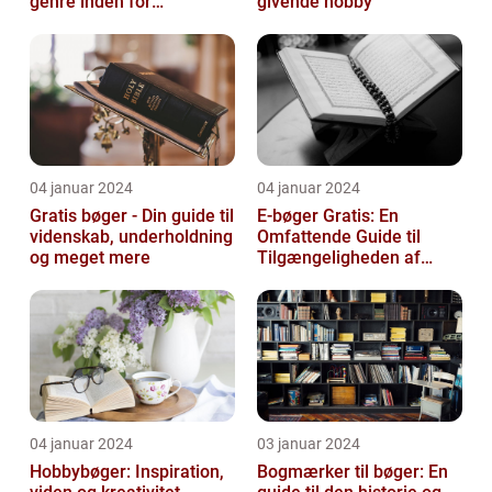
genre inden for
givende hobby
litteraturen, der spiller en
afgørend...
04 januar 2024
04 januar 2024
Gratis bøger - Din guide til
E-bøger Gratis: En
videnskab, underholdning
Omfattende Guide til
og meget mere
Tilgængeligheden af
Litteratur Online
04 januar 2024
03 januar 2024
Hobbybøger: Inspiration,
Bogmærker til bøger: En