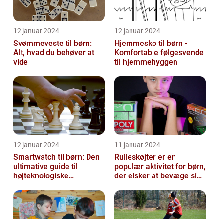
12 januar 2024
12 januar 2024
Svømmeveste til børn:
Hjemmesko til børn -
Alt, hvad du behøver at
Komfortable følgesvende
vide
til hjemmehyggen
12 januar 2024
11 januar 2024
Smartwatch til børn: Den
Rulleskøjter er en
ultimative guide til
populær aktivitet for børn,
højteknologiske
der elsker at bevæge sig
armbåndsure til de små
og have det sjovt