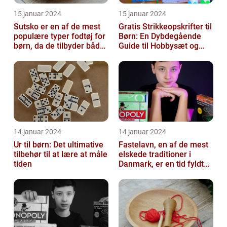
15 januar 2024
15 januar 2024
Sutsko er en af de mest
Gratis Strikkeopskrifter til
populære typer fodtøj for
Børn: En Dybdegående
børn, da de tilbyder både
Guide til Hobbysæt og
komfort og sikkerhed
DIY-Projektkøbere
14 januar 2024
14 januar 2024
Ur til børn: Det ultimative
Fastelavn, en af de mest
tilbehør til at lære at måle
elskede traditioner i
tiden
Danmark, er en tid fyldt
med glæde og
festligheder fo...