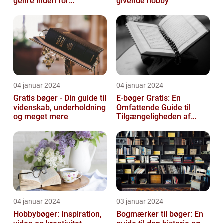
genre inden for
givende hobby
litteraturen, der spiller en
afgørend...
04 januar 2024
04 januar 2024
Gratis bøger - Din guide til
E-bøger Gratis: En
videnskab, underholdning
Omfattende Guide til
og meget mere
Tilgængeligheden af
Litteratur Online
04 januar 2024
03 januar 2024
Hobbybøger: Inspiration,
Bogmærker til bøger: En