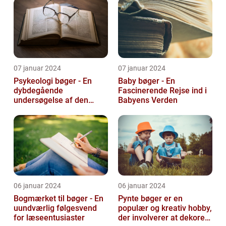
07 januar 2024
07 januar 2024
Psykeologi bøger - En
Baby bøger - En
dybdegående
Fascinerende Rejse ind i
undersøgelse af den
Babyens Verden
menneskelige sindets
verden
06 januar 2024
06 januar 2024
Bogmærket til bøger - En
Pynte bøger er en
uundværlig følgesvend
populær og kreativ hobby,
for læseentusiaster
der involverer at dekorere