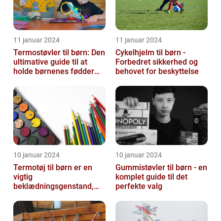
11 januar 2024
11 januar 2024
Termostøvler til børn: Den
Cykelhjelm til børn -
ultimative guide til at
Forbedret sikkerhed og
holde børnenes fødder
behovet for beskyttelse
varme og tørre
10 januar 2024
10 januar 2024
Termotøj til børn er en
Gummistøvler til børn - en
vigtig
komplet guide til det
beklædningsgenstand,
perfekte valg
der sikrer, at vores små
kommer igennem kolde
vi...