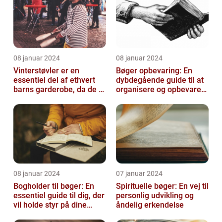
08 januar 2024
08 januar 2024
Vinterstøvler er en
Bøger opbevaring: En
essentiel del af ethvert
dybdegående guide til at
barns garderobe, da de er
organisere og opbevare
afgørende for at holde
dine bøger
deres ...
08 januar 2024
07 januar 2024
Bogholder til bøger: En
Spirituelle bøger: En vej til
essentiel guide til dig, der
personlig udvikling og
vil holde styr på dine
åndelig erkendelse
bøger