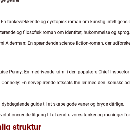
ge genrer:
o: En tankevækkende og dystopisk roman om kunstig intelligens
nterende og filosofisk roman om identitet, hukommelse og sprog
omi Alderman: En spændende science fiction-roman, der udfors
uise Penny: En medrivende krimi i den populære Chief Inspecto
Connelly: En nervepirrende retssals-thriller med den ikoniske ad
 dybdegående guide til at skabe gode vaner og bryde dårlige.
olutionerende tilgang til at ændre vores tanker og meninger for 
lig struktur