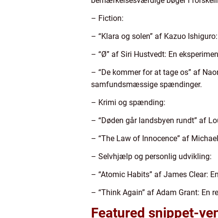
bemærkelsesværdige bøger i forskelli
– Fiction:
– “Klara og solen” af Kazuo Ishigur
– “Ø” af Siri Hustvedt: En eksperime
– “De kommer for at tage os” af Na
samfundsmæssige spændinger.
– Krimi og spænding:
– “Døden går landsbyen rundt” af Lo
– “The Law of Innocence” af Michael 
– Selvhjælp og personlig udvikling:
– “Atomic Habits” af James Clear: En
– “Think Again” af Adam Grant: En rev
Featured snippet-ven