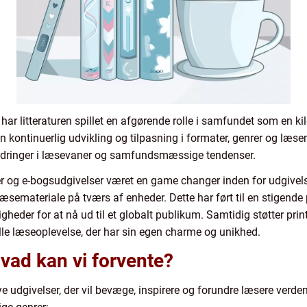
ar litteraturen spillet en afgørende rolle i samfundet som en kil
t en kontinuerlig udvikling og tilpasning i formater, genrer og læ
ændringer i læsevaner og samfundsmæssige tendenser.
ger og e-bogsudgivelser været en game changer inden for udgivel
emateriale på tværs af enheder. Dette har ført til en stigende 
igheder for at nå ud til et globalt publikum. Samtidig støtter pri
lle læseoplevelse, der har sin egen charme og unikhed.
vad kan vi forvente?
ye udgivelser, der vil bevæge, inspirere og forundre læsere verden