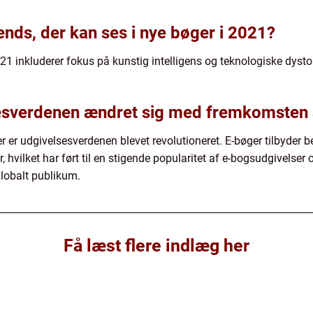
ends, der kan ses i nye bøger i 2021?
021 inkluderer fokus på kunstig intelligens og teknologiske dystop
esverdenen ændret sig med fremkomsten a
 er udgivelsesverdenen blevet revolutioneret. E-bøger tilbyde
hvilket har ført til en stigende popularitet af e-bogsudgivelser o
globalt publikum.
Få læst flere indlæg her