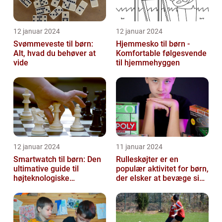
12 januar 2024
12 januar 2024
Svømmeveste til børn:
Hjemmesko til børn -
Alt, hvad du behøver at
Komfortable følgesvende
vide
til hjemmehyggen
12 januar 2024
11 januar 2024
Smartwatch til børn: Den
Rulleskøjter er en
ultimative guide til
populær aktivitet for børn,
højteknologiske
der elsker at bevæge sig
armbåndsure til de små
og have det sjovt