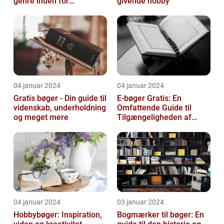
genre inden for
givende hobby
litteraturen, der spiller en
afgørend...
04 januar 2024
04 januar 2024
Gratis bøger - Din guide til
E-bøger Gratis: En
videnskab, underholdning
Omfattende Guide til
og meget mere
Tilgængeligheden af
Litteratur Online
04 januar 2024
03 januar 2024
Hobbybøger: Inspiration,
Bogmærker til bøger: En