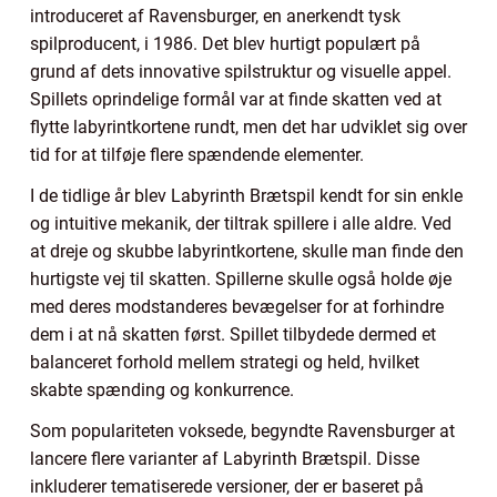
introduceret af Ravensburger, en anerkendt tysk
spilproducent, i 1986. Det blev hurtigt populært på
grund af dets innovative spilstruktur og visuelle appel.
Spillets oprindelige formål var at finde skatten ved at
flytte labyrintkortene rundt, men det har udviklet sig over
tid for at tilføje flere spændende elementer.
I de tidlige år blev Labyrinth Brætspil kendt for sin enkle
og intuitive mekanik, der tiltrak spillere i alle aldre. Ved
at dreje og skubbe labyrintkortene, skulle man finde den
hurtigste vej til skatten. Spillerne skulle også holde øje
med deres modstanderes bevægelser for at forhindre
dem i at nå skatten først. Spillet tilbydede dermed et
balanceret forhold mellem strategi og held, hvilket
skabte spænding og konkurrence.
Som populariteten voksede, begyndte Ravensburger at
lancere flere varianter af Labyrinth Brætspil. Disse
inkluderer tematiserede versioner, der er baseret på