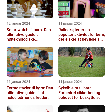
12 januar 2024
11 januar 2024
Smartwatch til børn: Den
Rulleskøjter er en
ultimative guide til
populær aktivitet for børn,
højteknologiske
der elsker at bevæge sig
armbåndsure til de små
og have det sjovt
11 januar 2024
11 januar 2024
Termostøvler til børn: Den
Cykelhjelm til børn -
ultimative guide til at
Forbedret sikkerhed og
holde børnenes fødder
behovet for beskyttelse
varme og tørre