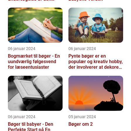
menneskelige sindets
verden
06 januar 2024
06 januar 2024
Bogmærket til bøger - En
Pynte bøger er en
uundværlig følgesvend
populær og kreativ hobby,
for læseentusiaster
der involverer at dekorere
og pynte bøger på
forskellige...
06 januar 2024
05 januar 2024
Bøger til babyer - Den
Bøger om 2
Perfekte Start på En