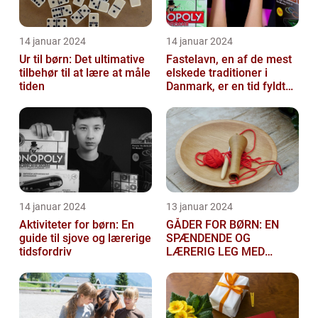
14 januar 2024
14 januar 2024
Ur til børn: Det ultimative
Fastelavn, en af de mest
tilbehør til at lære at måle
elskede traditioner i
tiden
Danmark, er en tid fyldt
med glæde og
festligheder fo...
14 januar 2024
13 januar 2024
Aktiviteter for børn: En
GÅDER FOR BØRN: EN
guide til sjove og lærerige
SPÆNDENDE OG
tidsfordriv
LÆRERIG LEG MED
TANKEGANGE