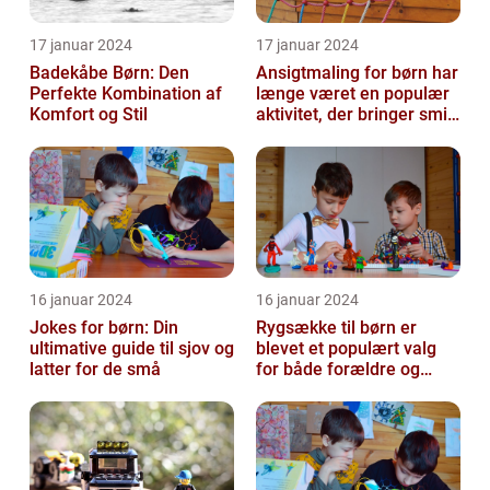
17 januar 2024
17 januar 2024
Badekåbe Børn: Den
Ansigtmaling for børn har
Perfekte Kombination af
længe været en populær
Komfort og Stil
aktivitet, der bringer smil
og glæde til enhver fes...
16 januar 2024
16 januar 2024
Jokes for børn: Din
Rygsække til børn er
ultimative guide til sjov og
blevet et populært valg
latter for de små
for både forældre og
børn, når det kommer til
transport...