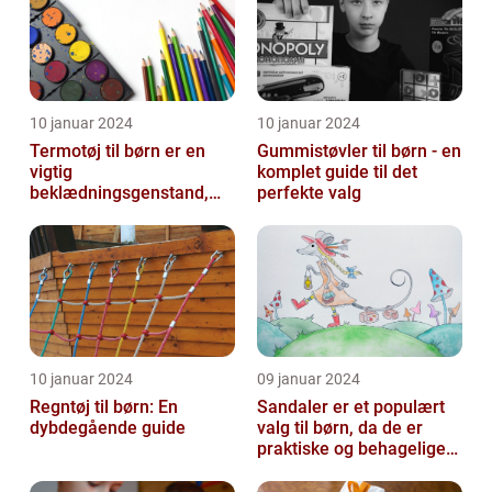
10 januar 2024
10 januar 2024
Termotøj til børn er en
Gummistøvler til børn - en
vigtig
komplet guide til det
beklædningsgenstand,
perfekte valg
der sikrer, at vores små
kommer igennem kolde
vi...
10 januar 2024
09 januar 2024
Regntøj til børn: En
Sandaler er et populært
dybdegående guide
valg til børn, da de er
praktiske og behagelige
at have på