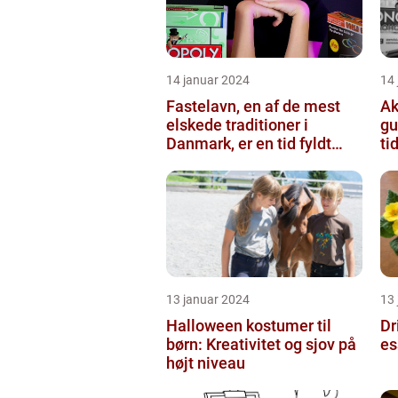
14 januar 2024
14
Fastelavn, en af de mest
Ak
elskede traditioner i
gu
Danmark, er en tid fyldt
ti
med glæde og festligheder
fo...
13 januar 2024
13
Halloween kostumer til
Dr
børn: Kreativitet og sjov på
es
højt niveau