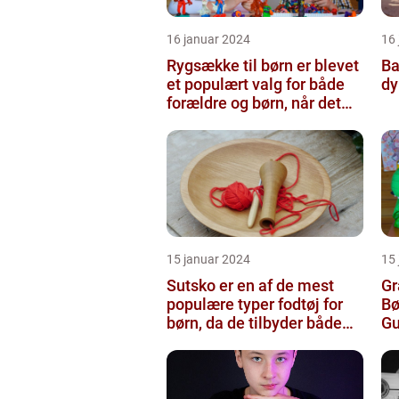
16 januar 2024
16
Rygsække til børn er blevet
Ba
et populært valg for både
dy
forældre og børn, når det
kommer til transport...
15 januar 2024
15
Sutsko er en af de mest
Gr
populære typer fodtøj for
Bø
børn, da de tilbyder både
Gu
komfort og sikkerhed
Pr