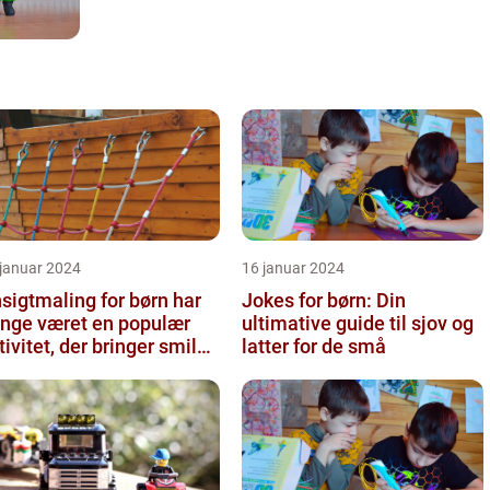
 januar 2024
16 januar 2024
sigtmaling for børn har
Jokes for børn: Din
nge været en populær
ultimative guide til sjov og
tivitet, der bringer smil
latter for de små
 glæde til enhver fes...