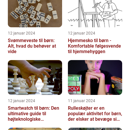
12 januar 2024
12 januar 2024
Svømmeveste til børn:
Hjemmesko til børn -
Alt, hvad du behøver at
Komfortable følgesvende
vide
til hjemmehyggen
12 januar 2024
11 januar 2024
Smartwatch til børn: Den
Rulleskøjter er en
ultimative guide til
populær aktivitet for børn,
højteknologiske
der elsker at bevæge sig
armbåndsure til de små
og have det sjovt