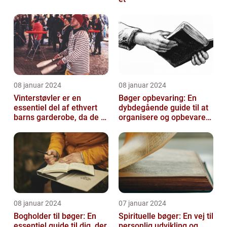
08 januar 2024
08 januar 2024
Vinterstøvler er en
Bøger opbevaring: En
essentiel del af ethvert
dybdegående guide til at
barns garderobe, da de er
organisere og opbevare
afgørende for at holde
dine bøger
deres ...
08 januar 2024
07 januar 2024
Bogholder til bøger: En
Spirituelle bøger: En vej til
essentiel guide til dig, der
personlig udvikling og