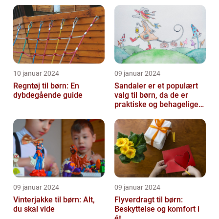
kommer igennem kolde
vi...
10 januar 2024
09 januar 2024
Regntøj til børn: En
Sandaler er et populært
dybdegående guide
valg til børn, da de er
praktiske og behagelige
at have på
09 januar 2024
09 januar 2024
Vinterjakke til børn: Alt,
Flyverdragt til børn:
du skal vide
Beskyttelse og komfort i
ét