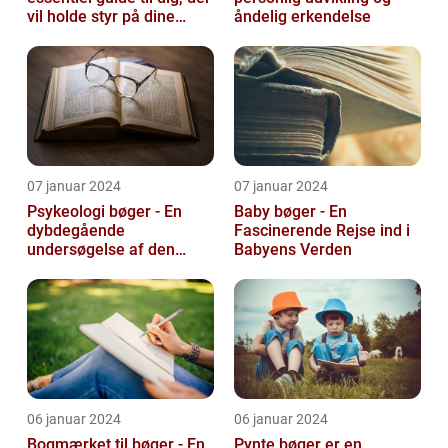
vil holde styr på dine
åndelig erkendelse
bøger
07 januar 2024
07 januar 2024
Psykeologi bøger - En
Baby bøger - En
dybdegående
Fascinerende Rejse ind i
undersøgelse af den
Babyens Verden
menneskelige sindets
verden
06 januar 2024
06 januar 2024
Bogmærket til bøger - En
Pynte bøger er en