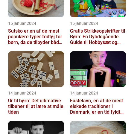
15 januar 2024
15 januar 2024
Sutsko er en af de mest
Gratis Strikkeopskrifter til
populære typer fodtøj for
Børn: En Dybdegående
børn, da de tilbyder både
Guide til Hobbysæt og
komfort og sikkerhed
DIY-Projektkøbere
14 januar 2024
14 januar 2024
Ur til børn: Det ultimative
Fastelavn, en af de mest
tilbehør til at lære at måle
elskede traditioner i
tiden
Danmark, er en tid fyldt
med glæde og
festligheder fo...