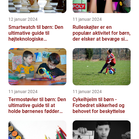
12 januar 2024
11 januar 2024
Smartwatch til børn: Den
Rulleskøjter er en
ultimative guide til
populær aktivitet for børn,
højteknologiske
der elsker at bevæge sig
armbåndsure til de små
og have det sjovt
11 januar 2024
11 januar 2024
Termostøvler til børn: Den
Cykelhjelm til børn -
ultimative guide til at
Forbedret sikkerhed og
holde børnenes fødder
behovet for beskyttelse
varme og tørre