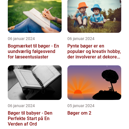
verden
06 januar 2024
06 januar 2024
Bogmærket til bøger - En
Pynte bøger er en
uundværlig følgesvend
populær og kreativ hobby,
for læseentusiaster
der involverer at dekorere
og pynte bøger på
forskellige...
06 januar 2024
05 januar 2024
Bøger til babyer - Den
Bøger om 2
Perfekte Start på En
Verden af Ord