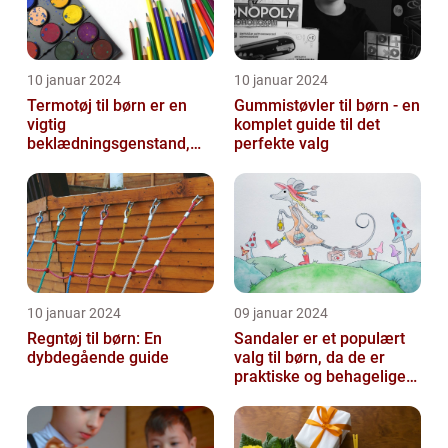
10 januar 2024
10 januar 2024
Termotøj til børn er en
Gummistøvler til børn - en
vigtig
komplet guide til det
beklædningsgenstand,
perfekte valg
der sikrer, at vores små
kommer igennem kolde
vi...
10 januar 2024
09 januar 2024
Regntøj til børn: En
Sandaler er et populært
dybdegående guide
valg til børn, da de er
praktiske og behagelige
at have på