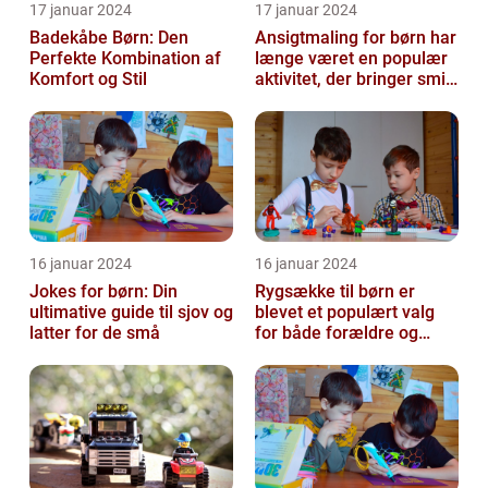
17 januar 2024
17 januar 2024
Badekåbe Børn: Den
Ansigtmaling for børn har
Perfekte Kombination af
længe været en populær
Komfort og Stil
aktivitet, der bringer smil
og glæde til enhver fes...
16 januar 2024
16 januar 2024
Jokes for børn: Din
Rygsække til børn er
ultimative guide til sjov og
blevet et populært valg
latter for de små
for både forældre og
børn, når det kommer til
transport...