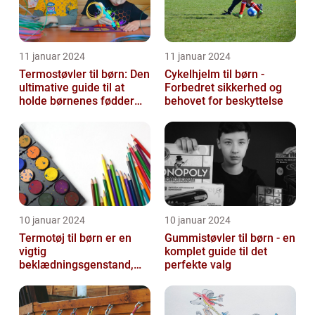
11 januar 2024
11 januar 2024
Termostøvler til børn: Den
Cykelhjelm til børn -
ultimative guide til at
Forbedret sikkerhed og
holde børnenes fødder
behovet for beskyttelse
varme og tørre
10 januar 2024
10 januar 2024
Termotøj til børn er en
Gummistøvler til børn - en
vigtig
komplet guide til det
beklædningsgenstand,
perfekte valg
der sikrer, at vores små
kommer igennem kolde
vi...