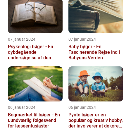
07 januar 2024
07 januar 2024
Psykeologi bøger - En
Baby bøger - En
dybdegående
Fascinerende Rejse ind i
undersøgelse af den
Babyens Verden
menneskelige sindets
verden
06 januar 2024
06 januar 2024
Bogmærket til bøger - En
Pynte bøger er en
uundværlig følgesvend
populær og kreativ hobby,
for læseentusiaster
der involverer at dekorere