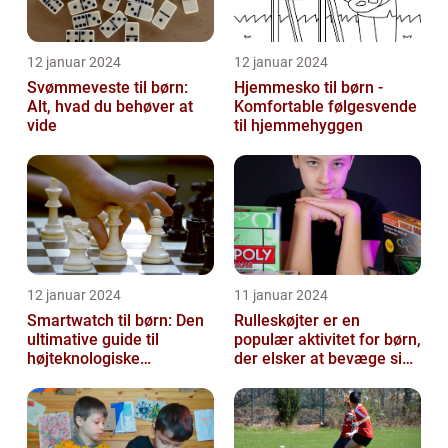
12 januar 2024
12 januar 2024
Svømmeveste til børn:
Hjemmesko til børn -
Alt, hvad du behøver at
Komfortable følgesvende
vide
til hjemmehyggen
12 januar 2024
11 januar 2024
Smartwatch til børn: Den
Rulleskøjter er en
ultimative guide til
populær aktivitet for børn,
højteknologiske
der elsker at bevæge sig
armbåndsure til de små
og have det sjovt