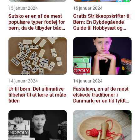
15 januar 2024
15 januar 2024
Sutsko er en af de mest
Gratis Strikkeopskrifter til
populære typer fodtøj for
Børn: En Dybdegående
børn, da de tilbyder både
Guide til Hobbysæt og
komfort og sikkerhed
DIY-Projektkøbere
14 januar 2024
14 januar 2024
Ur til børn: Det ultimative
Fastelavn, en af de mest
tilbehør til at lære at måle
elskede traditioner i
tiden
Danmark, er en tid fyldt
med glæde og
festligheder fo...