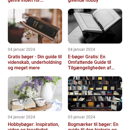
genre inden for
givende hobby
litteraturen, der spiller en
afgørend...
04 januar 2024
04 januar 2024
Gratis bøger - Din guide til
E-bøger Gratis: En
videnskab, underholdning
Omfattende Guide til
og meget mere
Tilgængeligheden af
Litteratur Online
04 januar 2024
03 januar 2024
Hobbybøger: Inspiration,
Bogmærker til bøger: En
viden og kreativitet
guide til den historie og