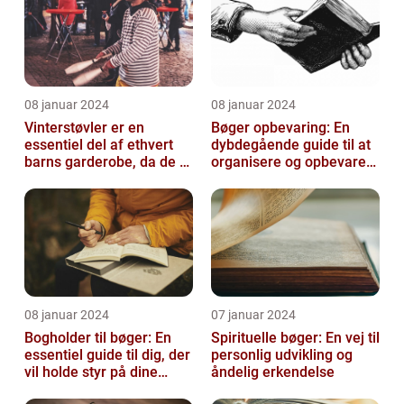
08 januar 2024
08 januar 2024
Vinterstøvler er en
Bøger opbevaring: En
essentiel del af ethvert
dybdegående guide til at
barns garderobe, da de er
organisere og opbevare
afgørende for at holde
dine bøger
deres ...
08 januar 2024
07 januar 2024
Bogholder til bøger: En
Spirituelle bøger: En vej til
essentiel guide til dig, der
personlig udvikling og
vil holde styr på dine
åndelig erkendelse
bøger