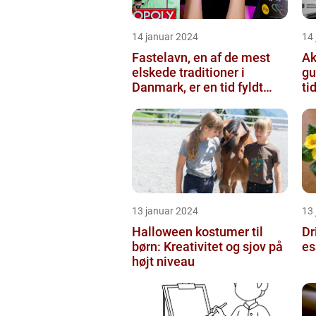
14 januar 2024
14
Fastelavn, en af de mest
Ak
elskede traditioner i
gu
Danmark, er en tid fyldt
ti
med glæde og festligheder
fo...
13 januar 2024
13
Halloween kostumer til
Dr
børn: Kreativitet og sjov på
es
højt niveau