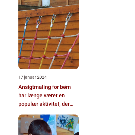
17 januar 2024
Ansigtmaling for børn
har længe været en
populær aktivitet, der
bringer smil og glæde til
enhver fest eller
begivenhed