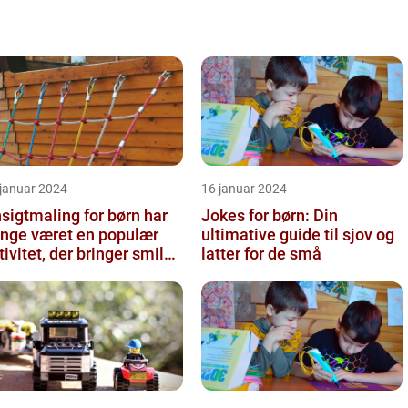
 januar 2024
16 januar 2024
sigtmaling for børn har
Jokes for børn: Din
nge været en populær
ultimative guide til sjov og
tivitet, der bringer smil
latter for de små
 glæde til enhver fes...