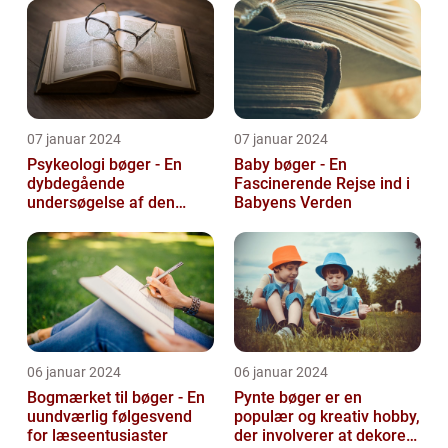
07 januar 2024
07 januar 2024
Psykeologi bøger - En
Baby bøger - En
dybdegående
Fascinerende Rejse ind i
undersøgelse af den
Babyens Verden
menneskelige sindets
verden
06 januar 2024
06 januar 2024
Bogmærket til bøger - En
Pynte bøger er en
uundværlig følgesvend
populær og kreativ hobby,
for læseentusiaster
der involverer at dekorere