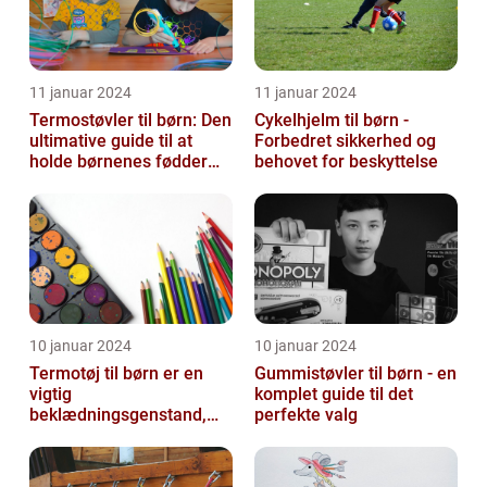
11 januar 2024
11 januar 2024
Termostøvler til børn: Den
Cykelhjelm til børn -
ultimative guide til at
Forbedret sikkerhed og
holde børnenes fødder
behovet for beskyttelse
varme og tørre
10 januar 2024
10 januar 2024
Termotøj til børn er en
Gummistøvler til børn - en
vigtig
komplet guide til det
beklædningsgenstand,
perfekte valg
der sikrer, at vores små
kommer igennem kolde
vi...