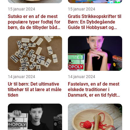
15 januar 2024
15 januar 2024
Sutsko er en af de mest
Gratis Strikkeopskrifter til
populære typer fodtøj for
Børn: En Dybdegående
børn, da de tilbyder både
Guide til Hobbysæt og
komfort og sikkerhed
DIY-Projektkøbere
14 januar 2024
14 januar 2024
Ur til børn: Det ultimative
Fastelavn, en af de mest
tilbehør til at lære at måle
elskede traditioner i
tiden
Danmark, er en tid fyldt
med glæde og
festligheder fo...