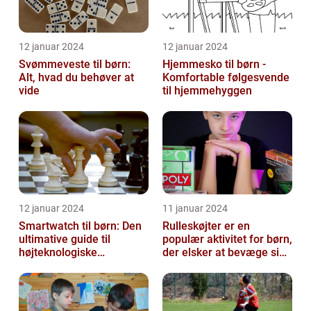
12 januar 2024
12 januar 2024
Svømmeveste til børn:
Hjemmesko til børn -
Alt, hvad du behøver at
Komfortable følgesvende
vide
til hjemmehyggen
12 januar 2024
11 januar 2024
Smartwatch til børn: Den
Rulleskøjter er en
ultimative guide til
populær aktivitet for børn,
højteknologiske
der elsker at bevæge sig
armbåndsure til de små
og have det sjovt