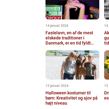
14 januar 2024
14
Fastelavn, en af de mest
Ak
elskede traditioner i
gu
Danmark, er en tid fyldt
ti
med glæde og festligheder
fo...
13 januar 2024
13
Halloween kostumer til
Dr
børn: Kreativitet og sjov på
es
højt niveau