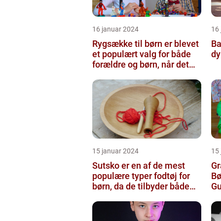
16 januar 2024
16
Rygsække til børn er blevet
Ba
et populært valg for både
dy
forældre og børn, når det
kommer til transport...
15 januar 2024
15
Sutsko er en af de mest
Gr
populære typer fodtøj for
Bø
børn, da de tilbyder både
Gu
komfort og sikkerhed
Pr