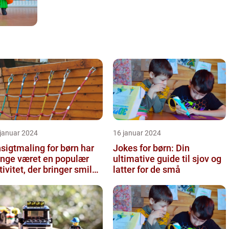
 januar 2024
16 januar 2024
sigtmaling for børn har
Jokes for børn: Din
nge været en populær
ultimative guide til sjov og
tivitet, der bringer smil
latter for de små
 glæde til enhver fes...