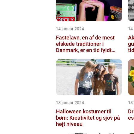
14 januar 2024
14
Fastelavn, en af de mest
Ak
elskede traditioner i
gu
Danmark, er en tid fyldt
ti
med glæde og festligheder
fo...
13 januar 2024
13
Halloween kostumer til
Dr
børn: Kreativitet og sjov på
es
højt niveau