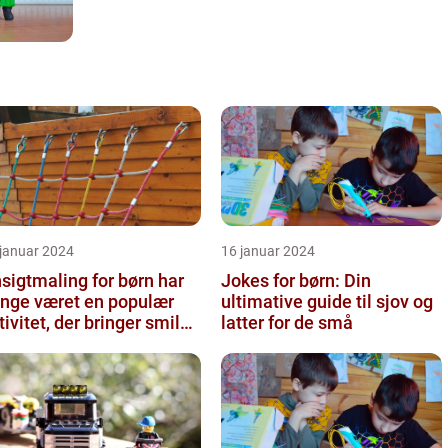
 januar 2024
16 januar 2024
sigtmaling for børn har
Jokes for børn: Din
nge været en populær
ultimative guide til sjov og
tivitet, der bringer smil
latter for de små
 glæde til enhver fes...