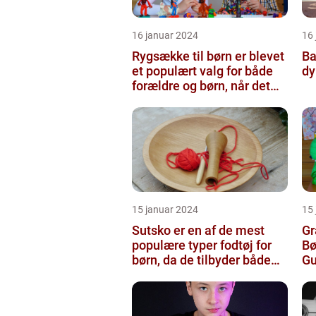
16 januar 2024
16
Rygsække til børn er blevet
Ba
et populært valg for både
dy
forældre og børn, når det
kommer til transport...
15 januar 2024
15
Sutsko er en af de mest
Gr
populære typer fodtøj for
Bø
børn, da de tilbyder både
Gu
komfort og sikkerhed
Pr