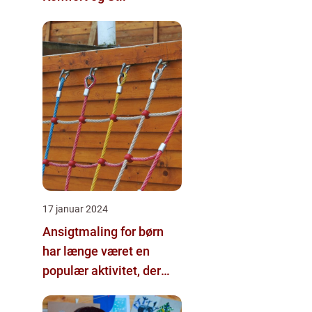
17 januar 2024
Ansigtmaling for børn
har længe været en
populær aktivitet, der
bringer smil og glæde til
enhver fest eller