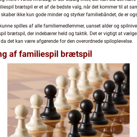
liespil brætspil er et af de bedste valg, når det kommer til at s
l skaber ikke kun gode minder og styrker familiebåndet, de er og
at kunne spilles af alle familiemedlemmer, uanset alder og spiln
il brætspil, der indebærer held og taktik. Det er vigtigt at vælge 
, da det kan være afgørende for den overordnede spiloplevelse.
 af familiespil brætspil