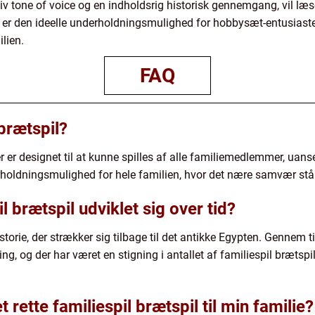
iv tone of voice og en indholdsrig historisk gennemgang, vil læs
 er den ideelle underholdningsmulighed for hobbysæt-entusiaster
lien.
FAQ
 brætspil?
der er designet til at kunne spilles af alle familiemedlemmer, uans
rholdningsmulighed for hele familien, hvor det nære samvær står
l brætspil udviklet sig over tid?
storie, der strækker sig tilbage til det antikke Egypten. Gennem t
, og der har været en stigning i antallet af familiespil brætspil,
rette familiespil brætspil til min familie?