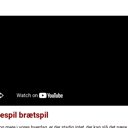
iespil brætspil
 og mere i vores hverdag, er der stadig intet, der kan slå det næ