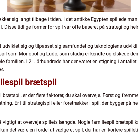
ker sig langt tilbage i tiden. I det antikke Egypten spillede man 
. Disse tidlige former for spil var ofte baseret på strategi og h
 udviklet sig og tilpasset sig samfundet og teknologiens udvikl
 spil som Monopol og Ludo, som stadig er kendte og elskede den 
le familien. I 21. århundrede har der været en stigning i antallet 
r.
liespil brætspil
 brætspil, er der flere faktorer, du skal overveje. Først og fremme
ing. Er I til strategispil eller foretrækker I spil, der bygger på h
å vigtigt at overveje spillets længde. Nogle familiespil brætspil k
kan det være en fordel at vælge et spil, der har en kortere spillet