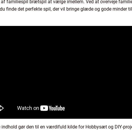
e af familiespil brætspil at vælge imellem. Ved at overveje famili
u finde det perfekte spil, der vil bringe glæde og gode minder ti
e indhold gør den til en værdifuld kilde for Hobbysæt og DIY-pro