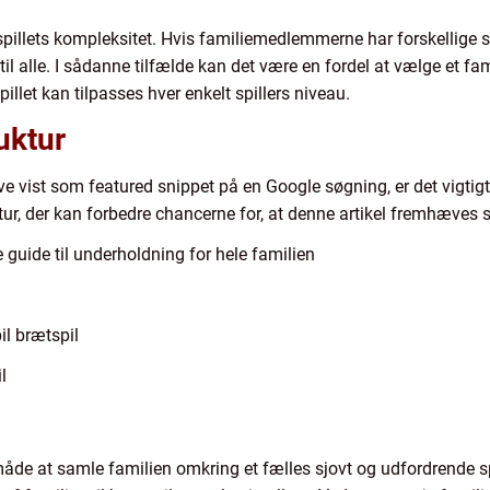
 spillets kompleksitet. Hvis familiemedlemmerne har forskellige 
 til alle. I sådanne tilfælde kan det være en fordel at vælge et fam
illet kan tilpasses hver enkelt spillers niveau.
uktur
ve vist som featured snippet på en Google søgning, er det vigtigt
tur, der kan forbedre chancerne for, at denne artikel fremhæves 
 guide til underholdning for hele familien
l brætspil
l
åde at samle familien omkring et fælles sjovt og udfordrende spil.