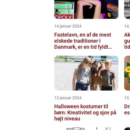
14 januar 2024
14
Fastelavn, en af de mest
Ak
elskede traditioner i
gu
Danmark, er en tid fyldt
ti
med glæde og festligheder
fo...
13 januar 2024
13
Halloween kostumer til
Dr
børn: Kreativitet og sjov på
es
højt niveau