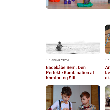
17 januar 2024
17
Badekåbe Børn: Den
An
Perfekte Kombination af
læ
Komfort og Stil
ak
og