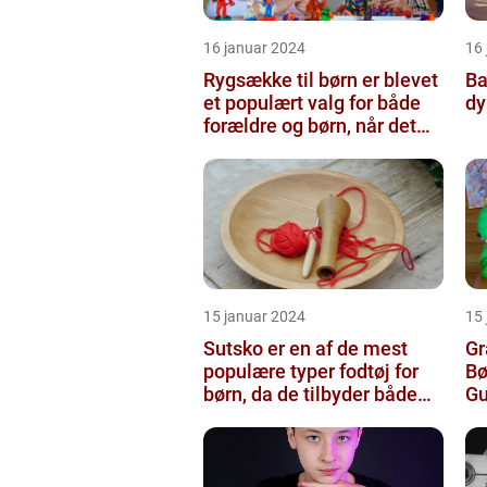
16 januar 2024
16
Rygsække til børn er blevet
Ba
et populært valg for både
dy
forældre og børn, når det
kommer til transport...
15 januar 2024
15
Sutsko er en af de mest
Gr
populære typer fodtøj for
Bø
børn, da de tilbyder både
Gu
komfort og sikkerhed
Pr