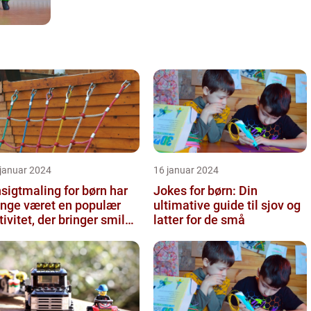
 januar 2024
16 januar 2024
sigtmaling for børn har
Jokes for børn: Din
nge været en populær
ultimative guide til sjov og
tivitet, der bringer smil
latter for de små
 glæde til enhver fes...