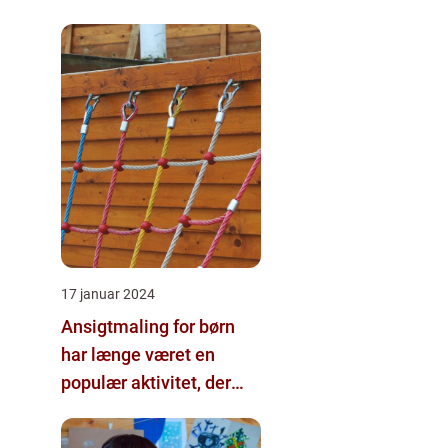
17 januar 2024
Ansigtmaling for børn
har længe været en
populær aktivitet, der
bringer smil og glæde til
enhver fest eller