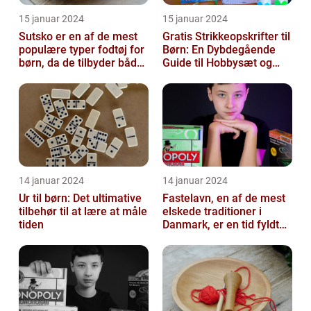
15 januar 2024
15 januar 2024
Sutsko er en af de mest
Gratis Strikkeopskrifter til
populære typer fodtøj for
Børn: En Dybdegående
børn, da de tilbyder både
Guide til Hobbysæt og
komfort og sikkerhed
DIY-Projektkøbere
14 januar 2024
14 januar 2024
Ur til børn: Det ultimative
Fastelavn, en af de mest
tilbehør til at lære at måle
elskede traditioner i
tiden
Danmark, er en tid fyldt
med glæde og
festligheder fo...