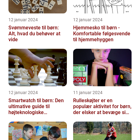
12 januar 2024
12 januar 2024
Svømmeveste til børn:
Hjemmesko til børn -
Alt, hvad du behøver at
Komfortable følgesvende
vide
til hjemmehyggen
12 januar 2024
11 januar 2024
Smartwatch til børn: Den
Rulleskøjter er en
ultimative guide til
populær aktivitet for børn,
højteknologiske
der elsker at bevæge sig
armbåndsure til de små
og have det sjovt