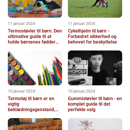
11 januar 2024
11 januar 2024
Termostøvler til børn: Den
Cykelhjelm til børn -
ultimative guide til at
Forbedret sikkerhed og
holde børnenes fødder
behovet for beskyttelse
varme og tørre
10 januar 2024
10 januar 2024
Termotøj til børn er en
Gummistøvler til børn - en
vigtig
komplet guide til det
beklædningsgenstand,
perfekte valg
der sikrer, at vores små
kommer igennem kolde
vi...