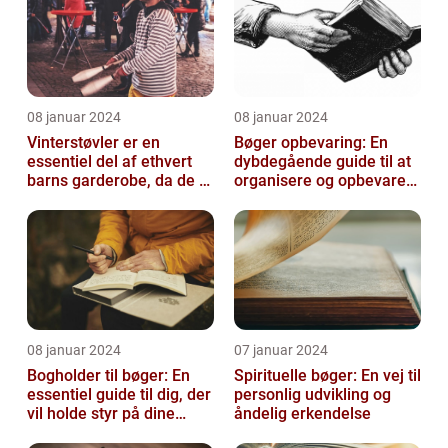
08 januar 2024
08 januar 2024
Vinterstøvler er en
Bøger opbevaring: En
essentiel del af ethvert
dybdegående guide til at
barns garderobe, da de er
organisere og opbevare
afgørende for at holde
dine bøger
deres ...
08 januar 2024
07 januar 2024
Bogholder til bøger: En
Spirituelle bøger: En vej til
essentiel guide til dig, der
personlig udvikling og
vil holde styr på dine
åndelig erkendelse
bøger