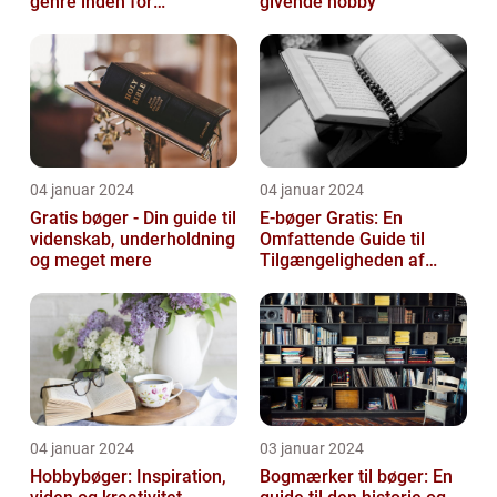
genre inden for
givende hobby
litteraturen, der spiller en
afgørend...
04 januar 2024
04 januar 2024
Gratis bøger - Din guide til
E-bøger Gratis: En
videnskab, underholdning
Omfattende Guide til
og meget mere
Tilgængeligheden af
Litteratur Online
04 januar 2024
03 januar 2024
Hobbybøger: Inspiration,
Bogmærker til bøger: En