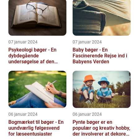
07 januar 2024
07 januar 2024
Psykeologi bøger - En
Baby bøger - En
dybdegående
Fascinerende Rejse ind i
undersøgelse af den
Babyens Verden
menneskelige sindets
verden
06 januar 2024
06 januar 2024
Bogmærket til bøger - En
Pynte bøger er en
uundværlig følgesvend
populær og kreativ hobby,
for læseentusiaster
der involverer at dekorere