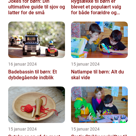
Jokes for børn: Din
Rygsække til børn er
ultimative guide til sjov og
blevet et populært valg
latter for de små
for både forældre og
børn, når det kommer til
transport...
16 januar 2024
15 januar 2024
Badebassin til børn: Et
Natlampe til børn: Alt du
dybdegående indblik
skal vide
15 januar 2024
15 januar 2024