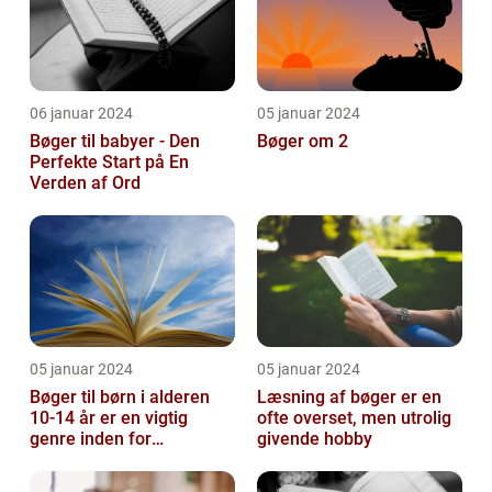
06 januar 2024
05 januar 2024
Bøger til babyer - Den
Bøger om 2
Perfekte Start på En
Verden af Ord
05 januar 2024
05 januar 2024
Bøger til børn i alderen
Læsning af bøger er en
10-14 år er en vigtig
ofte overset, men utrolig
genre inden for
givende hobby
litteraturen, der spiller en
afgørend...