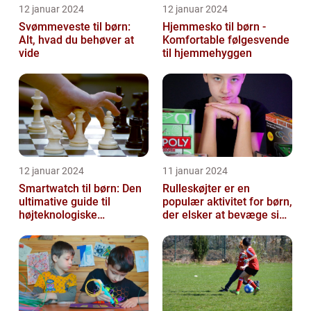
12 januar 2024
12 januar 2024
Svømmeveste til børn:
Hjemmesko til børn -
Alt, hvad du behøver at
Komfortable følgesvende
vide
til hjemmehyggen
12 januar 2024
11 januar 2024
Smartwatch til børn: Den
Rulleskøjter er en
ultimative guide til
populær aktivitet for børn,
højteknologiske
der elsker at bevæge sig
armbåndsure til de små
og have det sjovt