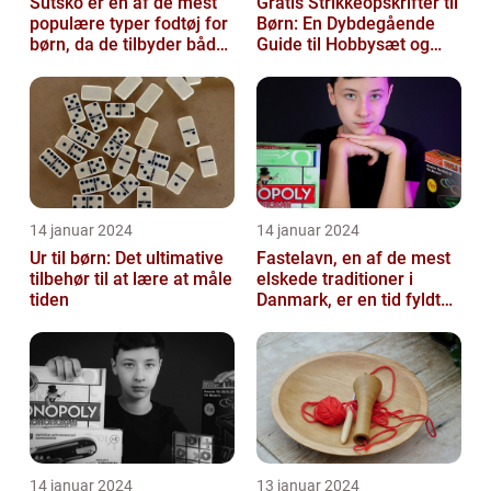
Sutsko er en af de mest
Gratis Strikkeopskrifter til
populære typer fodtøj for
Børn: En Dybdegående
børn, da de tilbyder både
Guide til Hobbysæt og
komfort og sikkerhed
DIY-Projektkøbere
14 januar 2024
14 januar 2024
Ur til børn: Det ultimative
Fastelavn, en af de mest
tilbehør til at lære at måle
elskede traditioner i
tiden
Danmark, er en tid fyldt
med glæde og
festligheder fo...
14 januar 2024
13 januar 2024