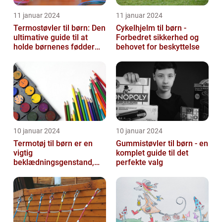
11 januar 2024
11 januar 2024
Termostøvler til børn: Den
Cykelhjelm til børn -
ultimative guide til at
Forbedret sikkerhed og
holde børnenes fødder
behovet for beskyttelse
varme og tørre
10 januar 2024
10 januar 2024
Termotøj til børn er en
Gummistøvler til børn - en
vigtig
komplet guide til det
beklædningsgenstand,
perfekte valg
der sikrer, at vores små
kommer igennem kolde
vi...