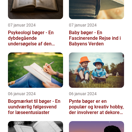
07 januar 2024
07 januar 2024
Psykeologi bøger - En
Baby bøger - En
dybdegående
Fascinerende Rejse ind i
undersøgelse af den
Babyens Verden
menneskelige sindets
verden
06 januar 2024
06 januar 2024
Bogmærket til bøger - En
Pynte bøger er en
uundværlig følgesvend
populær og kreativ hobby,
for læseentusiaster
der involverer at dekorere
og pynte bøger på
forskellige...