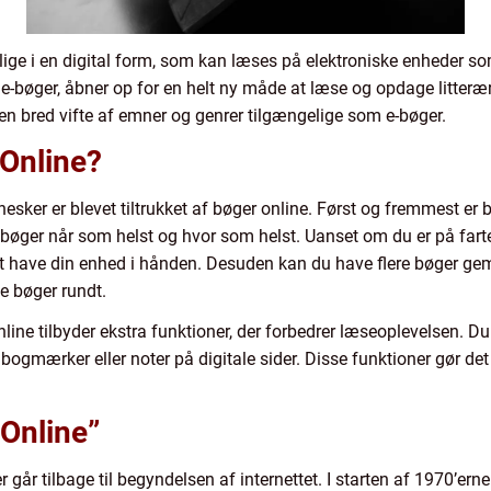
elige i en digital form, som kan læses på elektroniske enheder s
e-bøger, åbner op for en helt ny måde at læse og opdage litterære
r en bred vifte af emner og genrer tilgængelige som e-bøger.
Online?
nnesker er blevet tiltrukket af bøger online. Først og fremmest e
bøger når som helst og hvor som helst. Uanset om du er på farte
 have din enhed i hånden. Desuden kan du have flere bøger gem
e bøger rundt.
ine tilbyder ekstra funktioner, der forbedrer læseoplevelsen. Du 
bogmærker eller noter på digitale sider. Disse funktioner gør de
.
Online”
r går tilbage til begyndelsen af internettet. I starten af 1970’ern