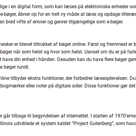
elige i en digital form, som kan læses på elektroniske enheder s
e-bøger, åbner op for en helt ny måde at læse og opdage litterære
r en bred vifte af emner og genrer tilgængelige som e-bøger.
nnesker er blevet tiltrukket af bøger online. Først og fremmest e
bøger når som helst og hvor som helst. Uanset om du er på farte
 have din enhed i hånden. Desuden kan du have flere bøger gem
e bøger rundt.
ine tilbyder ekstra funktioner, der forbedrer læseoplevelsen. Du 
bogmærker eller noter på digitale sider. Disse funktioner gør de
.
r går tilbage til begyndelsen af internettet. I starten af 1970’ern
f Illinois udviklede et system kaldet “Project Gutenberg”, som havd