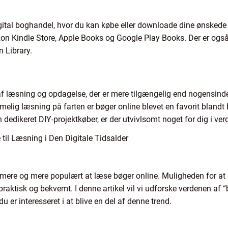
igital boghandel, hvor du kan købe eller downloade dine ønsked
n Kindle Store, Apple Books og Google Play Books. Der er også fl
 Library.
af læsning og opdagelse, der er mere tilgængelig end nogensinde 
elig læsning på farten er bøger online blevet en favorit blandt
dedikeret DIY-projektkøber, er der utvivlsomt noget for dig i ver
il Læsning i Den Digitale Tidsalder
t mere og mere populært at læse bøger online. Muligheden for at
praktisk og bekvemt. I denne artikel vil vi udforske verdenen af 
du er interesseret i at blive en del af denne trend.