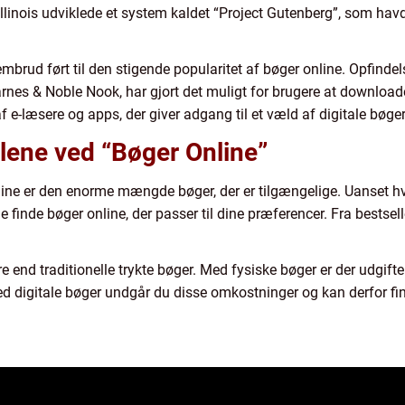
f Illinois udviklede et system kaldet “Project Gutenberg”, som havd
mbrud ført til den stigende popularitet af bøger online. Opfinde
es & Noble Nook, har gjort det muligt for brugere at download
af e-læsere og apps, der giver adgang til et væld af digitale bøger
lene ved “Bøger Online”
nline er den enorme mængde bøger, der er tilgængelige. Uanset hv
e finde bøger online, der passer til dine præferencer. Fra bestsell
e end traditionelle trykte bøger. Med fysiske bøger er der udgifter
ed digitale bøger undgår du disse omkostninger og kan derfor fin