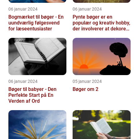
06 januar 2024
06 januar 2024
Bogmærket til bøger - En
Pynte bøger er en
uundværlig følgesvend
populær og kreativ hobby,
for læseentusiaster
der involverer at dekorere
og pynte bøger på
forskellige...
06 januar 2024
05 januar 2024
Bøger til babyer - Den
Bøger om 2
Perfekte Start på En
Verden af Ord