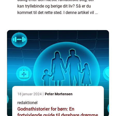
kan tryllebinde og berige dit liv? Så er du
kommet til det rette sted. I denne artikel vil vi
dykke ned i verden af “bøger du skal læse”
og udforske, h...
18 januar 2024
Peter Mortensen
redaktionel
Godnathistorier for børn: En
fortvivlende guide til dyrebare drømme