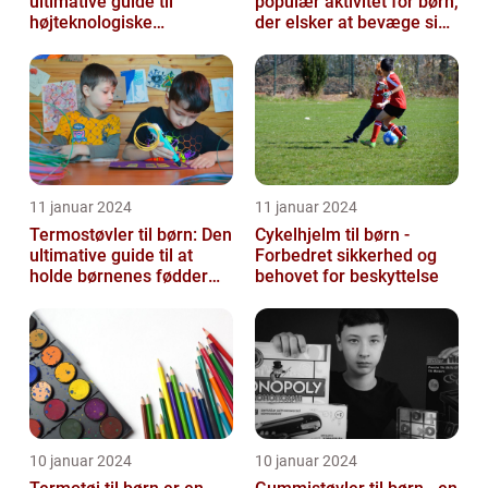
ultimative guide til
populær aktivitet for børn,
højteknologiske
der elsker at bevæge sig
armbåndsure til de små
og have det sjovt
11 januar 2024
11 januar 2024
Termostøvler til børn: Den
Cykelhjelm til børn -
ultimative guide til at
Forbedret sikkerhed og
holde børnenes fødder
behovet for beskyttelse
varme og tørre
10 januar 2024
10 januar 2024