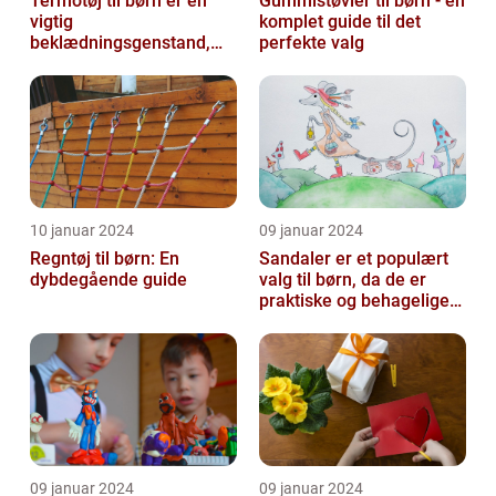
Termotøj til børn er en
Gummistøvler til børn - en
vigtig
komplet guide til det
beklædningsgenstand,
perfekte valg
der sikrer, at vores små
kommer igennem kolde
vi...
10 januar 2024
09 januar 2024
Regntøj til børn: En
Sandaler er et populært
dybdegående guide
valg til børn, da de er
praktiske og behagelige
at have på
09 januar 2024
09 januar 2024