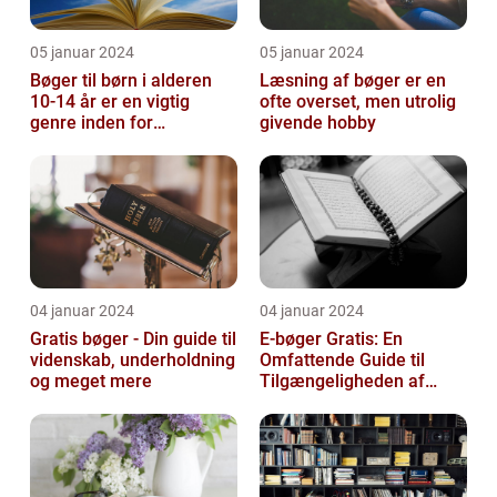
05 januar 2024
05 januar 2024
Bøger til børn i alderen
Læsning af bøger er en
10-14 år er en vigtig
ofte overset, men utrolig
genre inden for
givende hobby
litteraturen, der spiller en
afgørend...
04 januar 2024
04 januar 2024
Gratis bøger - Din guide til
E-bøger Gratis: En
videnskab, underholdning
Omfattende Guide til
og meget mere
Tilgængeligheden af
Litteratur Online