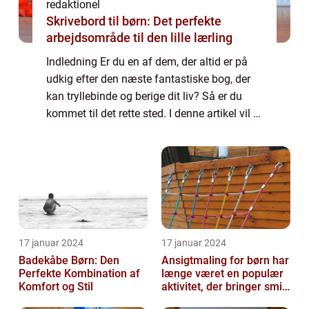
redaktionel
Skrivebord til børn: Det perfekte
arbejdsområde til den lille lærling
Indledning Er du en af dem, der altid er på
udkig efter den næste fantastiske bog, der
kan tryllebinde og berige dit liv? Så er du
kommet til det rette sted. I denne artikel vil vi
dykke ned i verden af “bøger du skal læse”
og udforske, h...
17 januar 2024
17 januar 2024
Badekåbe Børn: Den
Ansigtmaling for børn har
Perfekte Kombination af
længe været en populær
Komfort og Stil
aktivitet, der bringer smil
og glæde til enhver fes...