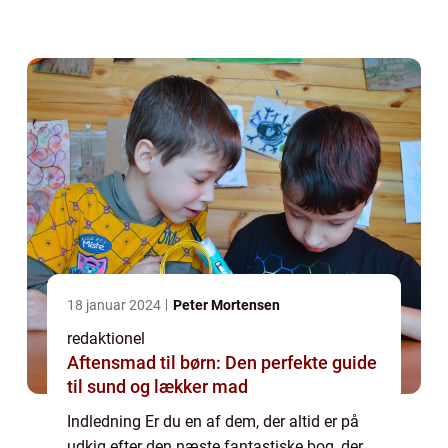
dykke ned i verden af “bøger du skal læse”
og udforske, h...
18 januar 2024
Peter Mortensen
redaktionel
Aftensmad til børn: Den perfekte guide
til sund og lækker mad
Indledning Er du en af dem, der altid er på
udkig efter den næste fantastiske bog, der