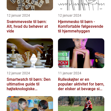
12 januar 2024
12 januar 2024
Svømmeveste til børn:
Hjemmesko til børn -
Alt, hvad du behøver at
Komfortable følgesvende
vide
til hjemmehyggen
12 januar 2024
11 januar 2024
Smartwatch til børn: Den
Rulleskøjter er en
ultimative guide til
populær aktivitet for børn,
højteknologiske
der elsker at bevæge sig
armbåndsure til de små
og have det sjovt