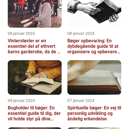
08 januar 2024
08 januar 2024
Vinterstøvler er en
Bøger opbevaring: En
essentiel del af ethvert
dybdegående guide til at
barns garderobe, da de er
organisere og opbevare
afgørende for at holde
dine bøger
deres ...
08 januar 2024
07 januar 2024
Bogholder til bøger: En
Spirituelle bøger: En vej til
essentiel guide til dig, der
personlig udvikling og
vil holde styr på dine
åndelig erkendelse
bøger