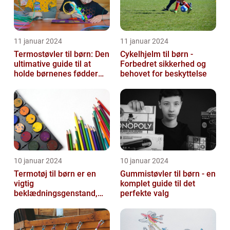
11 januar 2024
11 januar 2024
Termostøvler til børn: Den
Cykelhjelm til børn -
ultimative guide til at
Forbedret sikkerhed og
holde børnenes fødder
behovet for beskyttelse
varme og tørre
10 januar 2024
10 januar 2024
Termotøj til børn er en
Gummistøvler til børn - en
vigtig
komplet guide til det
beklædningsgenstand,
perfekte valg
der sikrer, at vores små
kommer igennem kolde
vi...