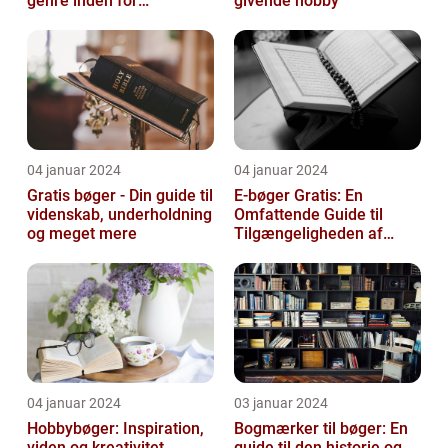
genre inden for
givende hobby
litteraturen, der spiller en
afgørend...
04 januar 2024
04 januar 2024
Gratis bøger - Din guide til
E-bøger Gratis: En
videnskab, underholdning
Omfattende Guide til
og meget mere
Tilgængeligheden af
Litteratur Online
04 januar 2024
03 januar 2024
Hobbybøger: Inspiration,
Bogmærker til bøger: En
viden og kreativitet
guide til den historie og