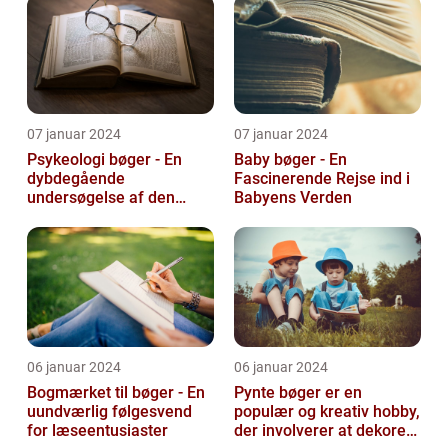
07 januar 2024
07 januar 2024
Psykeologi bøger - En
Baby bøger - En
dybdegående
Fascinerende Rejse ind i
undersøgelse af den
Babyens Verden
menneskelige sindets
verden
06 januar 2024
06 januar 2024
Bogmærket til bøger - En
Pynte bøger er en
uundværlig følgesvend
populær og kreativ hobby,
for læseentusiaster
der involverer at dekorere