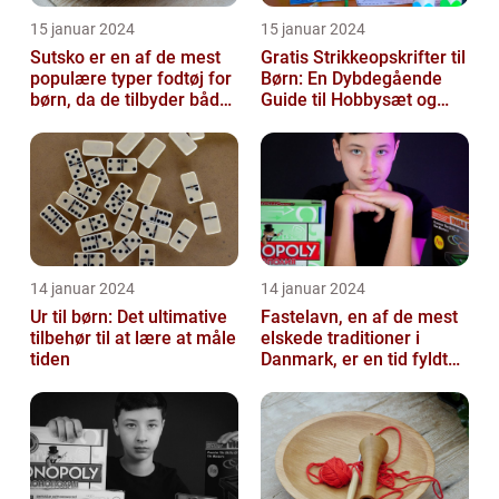
15 januar 2024
15 januar 2024
Sutsko er en af de mest
Gratis Strikkeopskrifter til
populære typer fodtøj for
Børn: En Dybdegående
børn, da de tilbyder både
Guide til Hobbysæt og
komfort og sikkerhed
DIY-Projektkøbere
14 januar 2024
14 januar 2024
Ur til børn: Det ultimative
Fastelavn, en af de mest
tilbehør til at lære at måle
elskede traditioner i
tiden
Danmark, er en tid fyldt
med glæde og
festligheder fo...