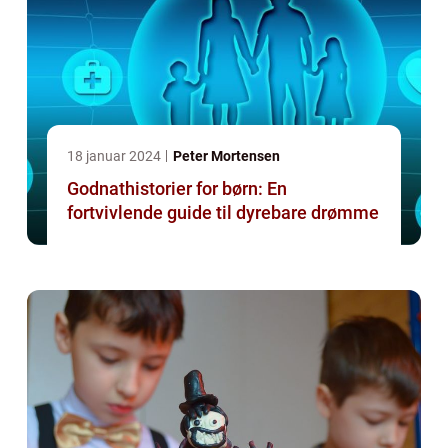
18 januar 2024
Peter Mortensen
Godnathistorier for børn: En
fortvivlende guide til dyrebare drømme