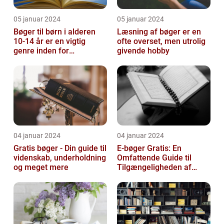
05 januar 2024
05 januar 2024
Bøger til børn i alderen
Læsning af bøger er en
10-14 år er en vigtig
ofte overset, men utrolig
genre inden for
givende hobby
litteraturen, der spiller en
afgørend...
04 januar 2024
04 januar 2024
Gratis bøger - Din guide til
E-bøger Gratis: En
videnskab, underholdning
Omfattende Guide til
og meget mere
Tilgængeligheden af
Litteratur Online