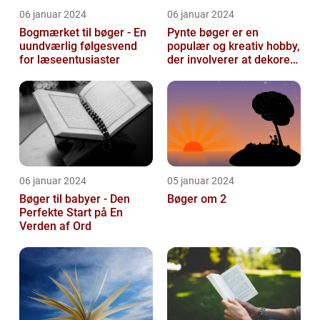
06 januar 2024
06 januar 2024
Bogmærket til bøger - En
Pynte bøger er en
uundværlig følgesvend
populær og kreativ hobby,
for læseentusiaster
der involverer at dekorere
og pynte bøger på
forskellige...
06 januar 2024
05 januar 2024
Bøger til babyer - Den
Bøger om 2
Perfekte Start på En
Verden af Ord