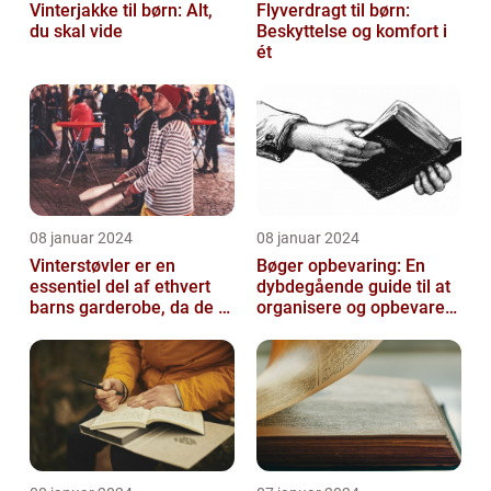
Vinterjakke til børn: Alt,
Flyverdragt til børn:
du skal vide
Beskyttelse og komfort i
ét
08 januar 2024
08 januar 2024
Vinterstøvler er en
Bøger opbevaring: En
essentiel del af ethvert
dybdegående guide til at
barns garderobe, da de er
organisere og opbevare
afgørende for at holde
dine bøger
deres ...