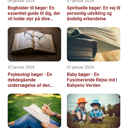
08 januar 2024
07 januar 2024
Bogholder til bøger: En
Spirituelle bøger: En vej til
essentiel guide til dig, der
personlig udvikling og
vil holde styr på dine
åndelig erkendelse
bøger
07 januar 2024
07 januar 2024
Psykeologi bøger - En
Baby bøger - En
dybdegående
Fascinerende Rejse ind i
undersøgelse af den
Babyens Verden
menneskelige sindets
verden