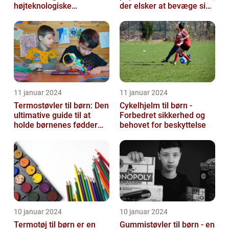
højteknologiske
der elsker at bevæge sig
armbåndsure til de små
og have det sjovt
11 januar 2024
11 januar 2024
Termostøvler til børn: Den
Cykelhjelm til børn -
ultimative guide til at
Forbedret sikkerhed og
holde børnenes fødder
behovet for beskyttelse
varme og tørre
10 januar 2024
10 januar 2024
Termotøj til børn er en
Gummistøvler til børn - en