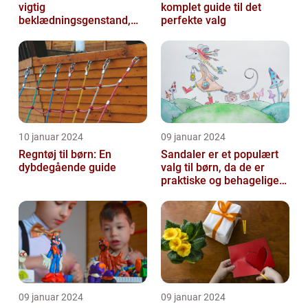
vigtig
komplet guide til det
beklædningsgenstand,
perfekte valg
der sikrer, at vores små
kommer igennem kolde
vi...
10 januar 2024
09 januar 2024
Regntøj til børn: En
Sandaler er et populært
dybdegående guide
valg til børn, da de er
praktiske og behagelige
at have på
09 januar 2024
09 januar 2024