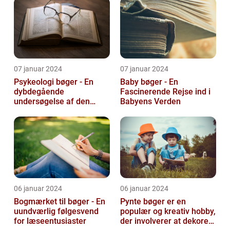
07 januar 2024
07 januar 2024
Psykeologi bøger - En
Baby bøger - En
dybdegående
Fascinerende Rejse ind i
undersøgelse af den
Babyens Verden
menneskelige sindets
verden
06 januar 2024
06 januar 2024
Bogmærket til bøger - En
Pynte bøger er en
uundværlig følgesvend
populær og kreativ hobby,
for læseentusiaster
der involverer at dekorere