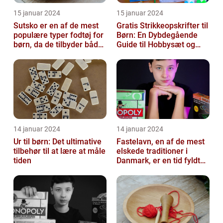
15 januar 2024
15 januar 2024
Sutsko er en af de mest
Gratis Strikkeopskrifter til
populære typer fodtøj for
Børn: En Dybdegående
børn, da de tilbyder både
Guide til Hobbysæt og
komfort og sikkerhed
DIY-Projektkøbere
14 januar 2024
14 januar 2024
Ur til børn: Det ultimative
Fastelavn, en af de mest
tilbehør til at lære at måle
elskede traditioner i
tiden
Danmark, er en tid fyldt
med glæde og
festligheder fo...