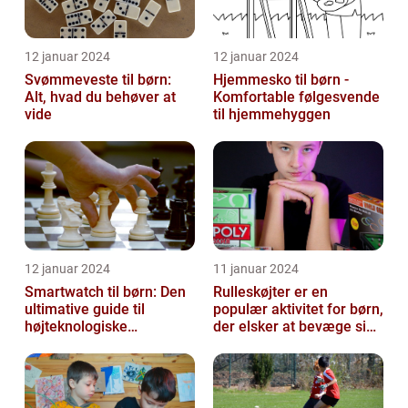
12 januar 2024
12 januar 2024
Svømmeveste til børn:
Hjemmesko til børn -
Alt, hvad du behøver at
Komfortable følgesvende
vide
til hjemmehyggen
12 januar 2024
11 januar 2024
Smartwatch til børn: Den
Rulleskøjter er en
ultimative guide til
populær aktivitet for børn,
højteknologiske
der elsker at bevæge sig
armbåndsure til de små
og have det sjovt