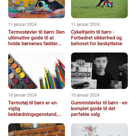
11 januar 2024
11 januar 2024
Termostøvler til børn: Den
Cykelhjelm til børn -
ultimative guide til at
Forbedret sikkerhed og
holde børnenes fødder
behovet for beskyttelse
varme og tørre
10 januar 2024
10 januar 2024
Termotøj til børn er en
Gummistøvler til børn - en
vigtig
komplet guide til det
beklædningsgenstand,
perfekte valg
der sikrer, at vores små
kommer igennem kolde
vi...