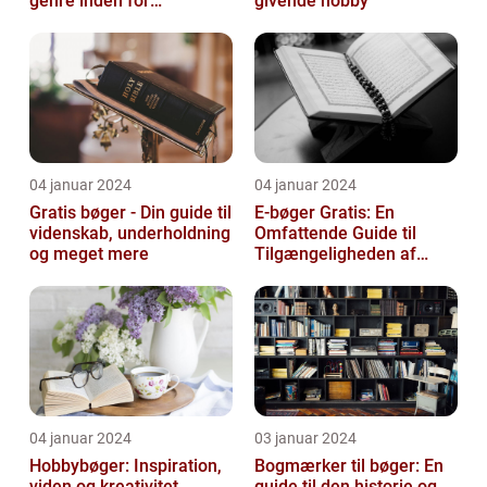
genre inden for
givende hobby
litteraturen, der spiller en
afgørend...
04 januar 2024
04 januar 2024
Gratis bøger - Din guide til
E-bøger Gratis: En
videnskab, underholdning
Omfattende Guide til
og meget mere
Tilgængeligheden af
Litteratur Online
04 januar 2024
03 januar 2024
Hobbybøger: Inspiration,
Bogmærker til bøger: En
viden og kreativitet
guide til den historie og