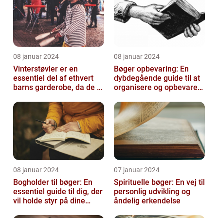
08 januar 2024
08 januar 2024
Vinterstøvler er en
Bøger opbevaring: En
essentiel del af ethvert
dybdegående guide til at
barns garderobe, da de er
organisere og opbevare
afgørende for at holde
dine bøger
deres ...
08 januar 2024
07 januar 2024
Bogholder til bøger: En
Spirituelle bøger: En vej til
essentiel guide til dig, der
personlig udvikling og
vil holde styr på dine
åndelig erkendelse
bøger