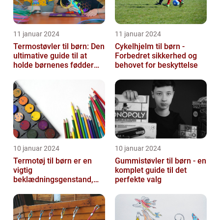
11 januar 2024
11 januar 2024
Termostøvler til børn: Den
Cykelhjelm til børn -
ultimative guide til at
Forbedret sikkerhed og
holde børnenes fødder
behovet for beskyttelse
varme og tørre
10 januar 2024
10 januar 2024
Termotøj til børn er en
Gummistøvler til børn - en
vigtig
komplet guide til det
beklædningsgenstand,
perfekte valg
der sikrer, at vores små
kommer igennem kolde
vi...