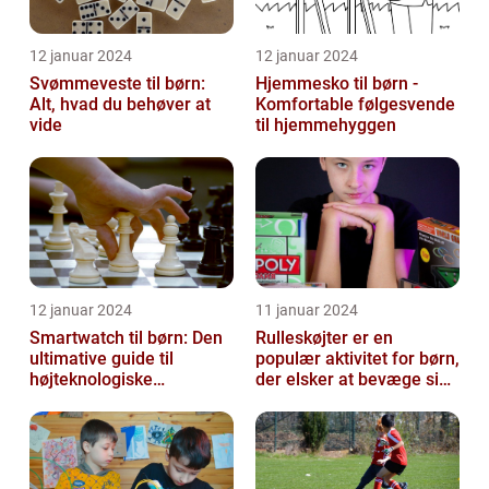
12 januar 2024
12 januar 2024
Svømmeveste til børn:
Hjemmesko til børn -
Alt, hvad du behøver at
Komfortable følgesvende
vide
til hjemmehyggen
12 januar 2024
11 januar 2024
Smartwatch til børn: Den
Rulleskøjter er en
ultimative guide til
populær aktivitet for børn,
højteknologiske
der elsker at bevæge sig
armbåndsure til de små
og have det sjovt