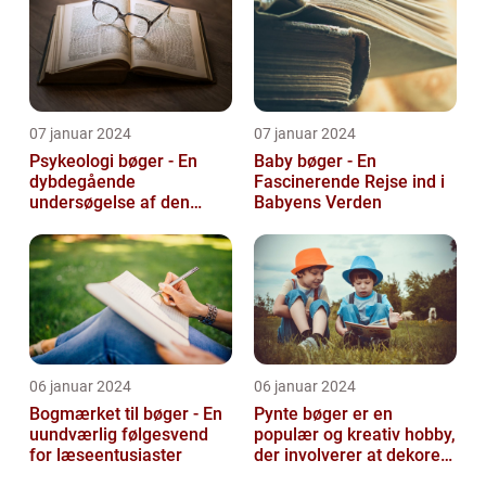
07 januar 2024
07 januar 2024
Psykeologi bøger - En
Baby bøger - En
dybdegående
Fascinerende Rejse ind i
undersøgelse af den
Babyens Verden
menneskelige sindets
verden
06 januar 2024
06 januar 2024
Bogmærket til bøger - En
Pynte bøger er en
uundværlig følgesvend
populær og kreativ hobby,
for læseentusiaster
der involverer at dekorere
og pynte bøger på