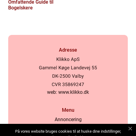
Omfattende Guide til
Bogelskere
Adresse
web:
www.klikko.dk
Menu
Annoncering
Om os
På vores website bruges cookies til at huske dine indstillinger,
Cookies