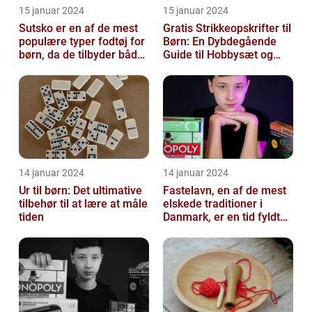
15 januar 2024
15 januar 2024
Sutsko er en af de mest
Gratis Strikkeopskrifter til
populære typer fodtøj for
Børn: En Dybdegående
børn, da de tilbyder både
Guide til Hobbysæt og
komfort og sikkerhed
DIY-Projektkøbere
14 januar 2024
14 januar 2024
Ur til børn: Det ultimative
Fastelavn, en af de mest
tilbehør til at lære at måle
elskede traditioner i
tiden
Danmark, er en tid fyldt
med glæde og
festligheder fo...