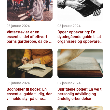
08 januar 2024
08 januar 2024
Vinterstøvler er en
Bøger opbevaring: En
essentiel del af ethvert
dybdegående guide til at
barns garderobe, da de er
organisere og opbevare
afgørende for at holde
dine bøger
deres ...
08 januar 2024
07 januar 2024
Bogholder til bøger: En
Spirituelle bøger: En vej til
essentiel guide til dig, der
personlig udvikling og
vil holde styr på dine
åndelig erkendelse
bøger