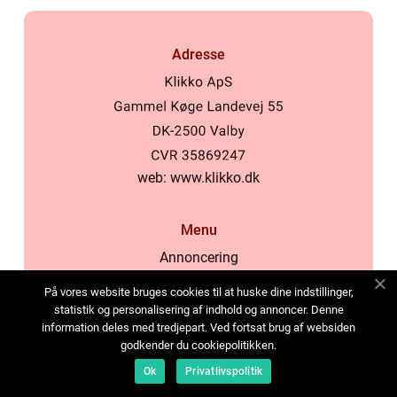
Adresse
web:
www.klikko.dk
Menu
Annoncering
Om os
På vores website bruges cookies til at huske dine indstillinger,
Cookies
statistik og personalisering af indhold og annoncer. Denne
information deles med tredjepart. Ved fortsat brug af websiden
Kontakt os
godkender du cookiepolitikken.
Sitemap
Ok
Privatlivspolitik